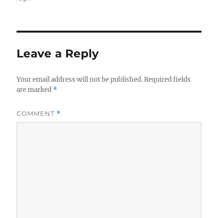
Leave a Reply
Your email address will not be published.
Required fields
are marked
*
COMMENT
*