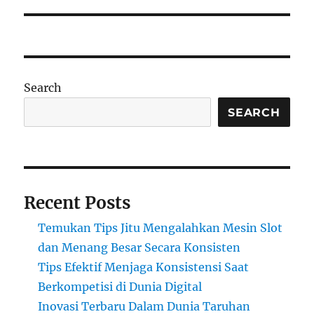
Search
SEARCH
Recent Posts
Temukan Tips Jitu Mengalahkan Mesin Slot
dan Menang Besar Secara Konsisten
Tips Efektif Menjaga Konsistensi Saat
Berkompetisi di Dunia Digital
Inovasi Terbaru Dalam Dunia Taruhan