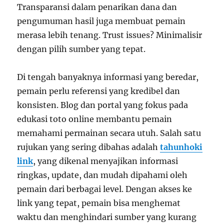
Transparansi dalam penarikan dana dan
pengumuman hasil juga membuat pemain
merasa lebih tenang. Trust issues? Minimalisir
dengan pilih sumber yang tepat.
Di tengah banyaknya informasi yang beredar,
pemain perlu referensi yang kredibel dan
konsisten. Blog dan portal yang fokus pada
edukasi toto online membantu pemain
memahami permainan secara utuh. Salah satu
rujukan yang sering dibahas adalah
tahunhoki
link
, yang dikenal menyajikan informasi
ringkas, update, dan mudah dipahami oleh
pemain dari berbagai level. Dengan akses ke
link yang tepat, pemain bisa menghemat
waktu dan menghindari sumber yang kurang