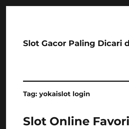
Slot Gacor Paling Dicar
Tag:
yokaislot login
Slot Online Favor