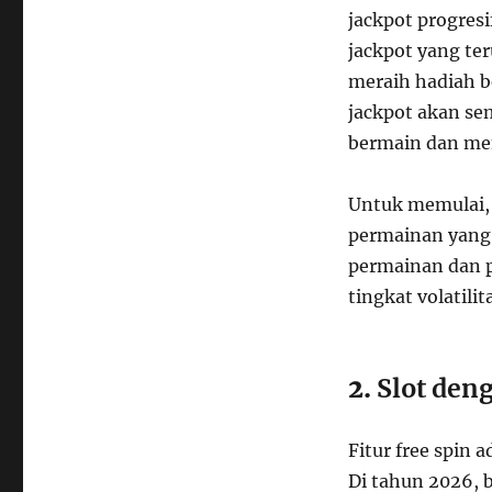
jackpot progresi
jackpot yang te
meraih hadiah b
jackpot akan se
bermain dan m
Untuk memulai,
permainan yang 
permainan dan p
tingkat volatili
2.
Slot deng
Fitur free spin a
Di tahun 2026, 