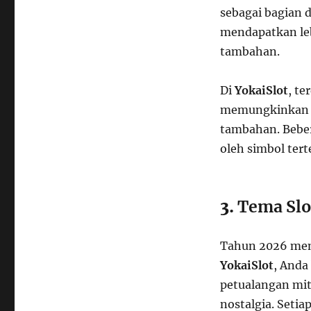
sebagai bagian d
mendapatkan le
tambahan.
Di
YokaiSlot
, te
memungkinkan p
tambahan. Beber
oleh simbol ter
3.
Tema Slo
Tahun 2026 memb
YokaiSlot
, Anda
petualangan mit
nostalgia. Set