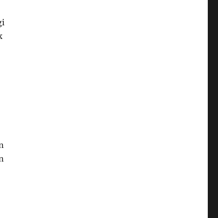
gi
k
n
n