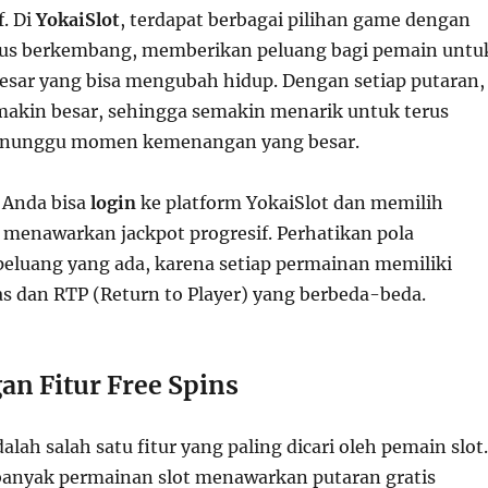
f. Di
YokaiSlot
, terdapat berbagai pilihan game dengan
rus berkembang, memberikan peluang bagi pemain untu
esar yang bisa mengubah hidup. Dengan setiap putaran,
makin besar, sehingga semakin menarik untuk terus
enunggu momen kemenangan yang besar.
 Anda bisa
login
ke platform YokaiSlot dan memilih
menawarkan jackpot progresif. Perhatikan pola
eluang yang ada, karena setiap permainan memiliki
tas dan RTP (Return to Player) yang berbeda-beda.
an Fitur Free Spins
dalah salah satu fitur yang paling dicari oleh pemain slot.
banyak permainan slot menawarkan putaran gratis