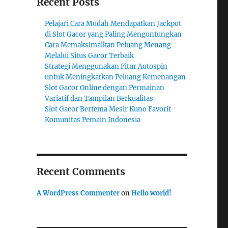
Recent Posts
Pelajari Cara Mudah Mendapatkan Jackpot
di Slot Gacor yang Paling Menguntungkan
Cara Memaksimalkan Peluang Menang
Melalui Situs Gacor Terbaik
Strategi Menggunakan Fitur Autospin
untuk Meningkatkan Peluang Kemenangan
Slot Gacor Online dengan Permainan
Variatif dan Tampilan Berkualitas
Slot Gacor Bertema Mesir Kuno Favorit
Komunitas Pemain Indonesia
Recent Comments
A WordPress Commenter
on
Hello world!