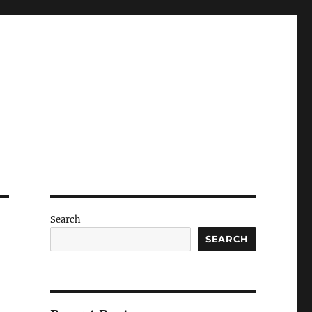
Search
SEARCH