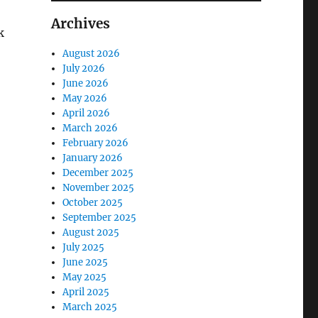
Archives
k
August 2026
July 2026
June 2026
May 2026
April 2026
March 2026
February 2026
January 2026
December 2025
November 2025
October 2025
September 2025
August 2025
July 2025
June 2025
May 2025
April 2025
March 2025