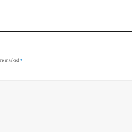
 are marked
*