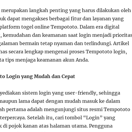
merupakan langkah penting yang harus dilakukan oleh
uk dapat mengakses berbagai fitur dan layanan yang
platform togel online Tempototo. Dalam era digital
g, kemudahan dan keamanan saat login menjadi priorita
alaman bermain tetap nyaman dan terlindungi. Artikel
as secara lengkap mengenai proses Tempototo login,
ta tips menjaga keamanan akun Anda.
to Login yang Mudah dan Cepat
diakan sistem login yang user-friendly, sehingga
maupun lama dapat dengan mudah masuk ke dalam
ah pertama adalah mengunjungi situs resmi Tempototo
terpercaya. Setelah itu, cari tombol “Login” yang
ak di pojok kanan atas halaman utama. Pengguna