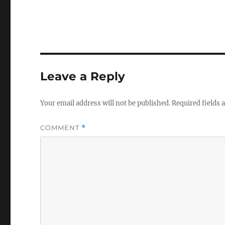
Leave a Reply
Your email address will not be published.
Required fields
COMMENT
*