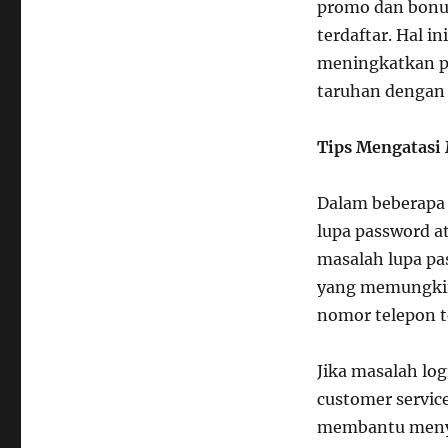
promo dan bonus
terdaftar. Hal i
meningkatkan p
taruhan dengan l
Tips Mengatasi 
Dalam beberapa
lupa password a
masalah lupa p
yang memungkin
nomor telepon t
Jika masalah lo
customer servic
membantu menye