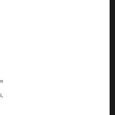
an
i,