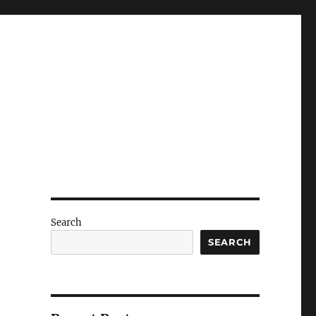
Search
SEARCH