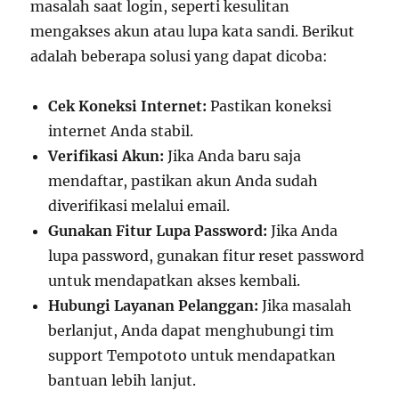
masalah saat login, seperti kesulitan
mengakses akun atau lupa kata sandi. Berikut
adalah beberapa solusi yang dapat dicoba:
Cek Koneksi Internet:
Pastikan koneksi
internet Anda stabil.
Verifikasi Akun:
Jika Anda baru saja
mendaftar, pastikan akun Anda sudah
diverifikasi melalui email.
Gunakan Fitur Lupa Password:
Jika Anda
lupa password, gunakan fitur reset password
untuk mendapatkan akses kembali.
Hubungi Layanan Pelanggan:
Jika masalah
berlanjut, Anda dapat menghubungi tim
support Tempototo untuk mendapatkan
bantuan lebih lanjut.