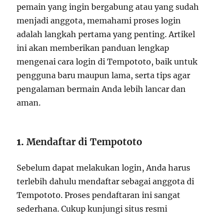
pemain yang ingin bergabung atau yang sudah
menjadi anggota, memahami proses login
adalah langkah pertama yang penting. Artikel
ini akan memberikan panduan lengkap
mengenai cara login di Tempototo, baik untuk
pengguna baru maupun lama, serta tips agar
pengalaman bermain Anda lebih lancar dan
aman.
1.
Mendaftar di Tempototo
Sebelum dapat melakukan login, Anda harus
terlebih dahulu mendaftar sebagai anggota di
Tempototo. Proses pendaftaran ini sangat
sederhana. Cukup kunjungi situs resmi