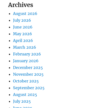
Archives
August 2026
July 2026
June 2026
May 2026
April 2026
March 2026
February 2026
January 2026
December 2025
November 2025
October 2025
September 2025
August 2025
July 2025