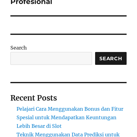
Profesional
Search
SEARCH
Recent Posts
Pelajari Cara Menggunakan Bonus dan Fitur
Spesial untuk Mendapatkan Keuntungan
Lebih Besar di Slot
Teknik Menggunakan Data Prediksi untuk