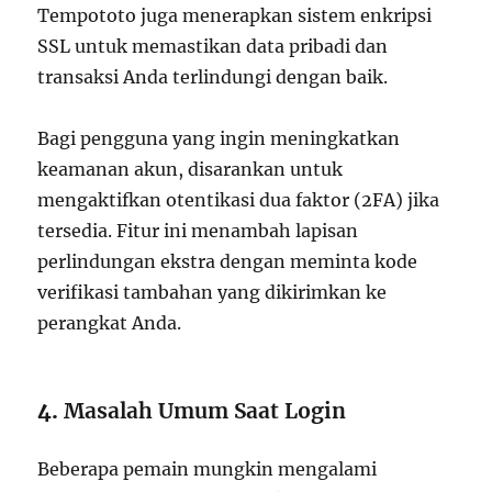
Tempototo juga menerapkan sistem enkripsi
SSL untuk memastikan data pribadi dan
transaksi Anda terlindungi dengan baik.
Bagi pengguna yang ingin meningkatkan
keamanan akun, disarankan untuk
mengaktifkan otentikasi dua faktor (2FA) jika
tersedia. Fitur ini menambah lapisan
perlindungan ekstra dengan meminta kode
verifikasi tambahan yang dikirimkan ke
perangkat Anda.
4.
Masalah Umum Saat Login
Beberapa pemain mungkin mengalami