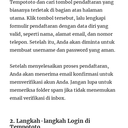
Tempototo dan cari tombol pendaftaran yang
biasanya terletak di bagian atas halaman
utama. Klik tombol tersebut, lalu lengkapi
formulir pendaftaran dengan data diri yang
valid, seperti nama, alamat email, dan nomor
telepon. Setelah itu, Anda akan diminta untuk
membuat username dan password yang aman.
Setelah menyelesaikan proses pendaftaran,
Anda akan menerima email konfirmasi untuk
memverifikasi akun Anda. Jangan lupa untuk
memeriksa folder spam jika tidak menemukan
email verifikasi di inbox.
2.
Langkah-langkah Login di
Tempototo