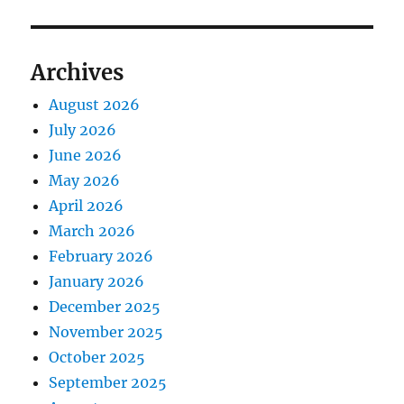
Archives
August 2026
July 2026
June 2026
May 2026
April 2026
March 2026
February 2026
January 2026
December 2025
November 2025
October 2025
September 2025