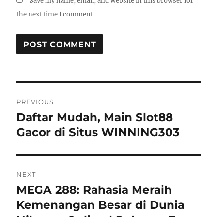
Save my name, email, and website in this browser for
the next time I comment.
Post
PREVIOUS
navigation
Daftar Mudah, Main Slot88
Previous
post:
Gacor di Situs WINNING303
NEXT
MEGA 288: Rahasia Meraih
Next
post:
Kemenangan Besar di Dunia