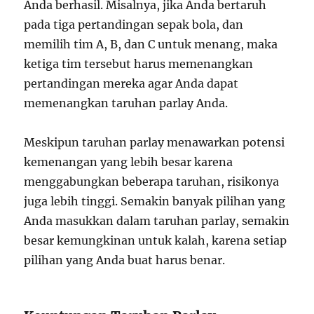
Anda berhasil. Misalnya, jika Anda bertaruh
pada tiga pertandingan sepak bola, dan
memilih tim A, B, dan C untuk menang, maka
ketiga tim tersebut harus memenangkan
pertandingan mereka agar Anda dapat
memenangkan taruhan parlay Anda.
Meskipun taruhan parlay menawarkan potensi
kemenangan yang lebih besar karena
menggabungkan beberapa taruhan, risikonya
juga lebih tinggi. Semakin banyak pilihan yang
Anda masukkan dalam taruhan parlay, semakin
besar kemungkinan untuk kalah, karena setiap
pilihan yang Anda buat harus benar.