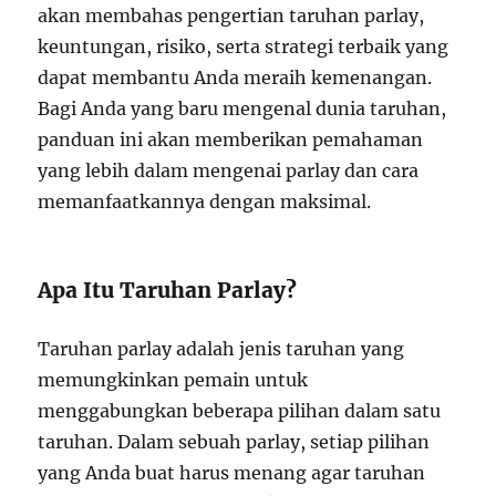
akan membahas pengertian taruhan parlay,
keuntungan, risiko, serta strategi terbaik yang
dapat membantu Anda meraih kemenangan.
Bagi Anda yang baru mengenal dunia taruhan,
panduan ini akan memberikan pemahaman
yang lebih dalam mengenai parlay dan cara
memanfaatkannya dengan maksimal.
Apa Itu Taruhan Parlay?
Taruhan parlay adalah jenis taruhan yang
memungkinkan pemain untuk
menggabungkan beberapa pilihan dalam satu
taruhan. Dalam sebuah parlay, setiap pilihan
yang Anda buat harus menang agar taruhan